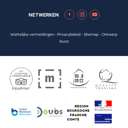
NETWERKEN
Wettelijke vermeldingen
-
Privacybeleid
-
Sitemap
- Ontwerp:
ikuzo