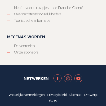
Ideeën voor uitstapjes in de Franche-Comté
Overnachtingsmogelijkheden
Toeristische informatie
MECENAS WORDEN
De voordelen
Onze sponsors
NETWERKEN
Wettelijke vermeldingen
-
Privacybeleid
-
Sitemap
- Ontwerp:
ikuzo