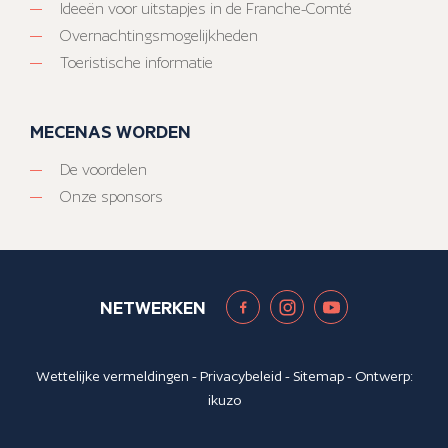
Ideeën voor uitstapjes in de Franche-Comté
Overnachtingsmogelijkheden
Toeristische informatie
MECENAS WORDEN
De voordelen
Onze sponsors
NETWERKEN
Wettelijke vermeldingen
-
Privacybeleid
-
Sitemap
- Ontwerp:
ikuzo