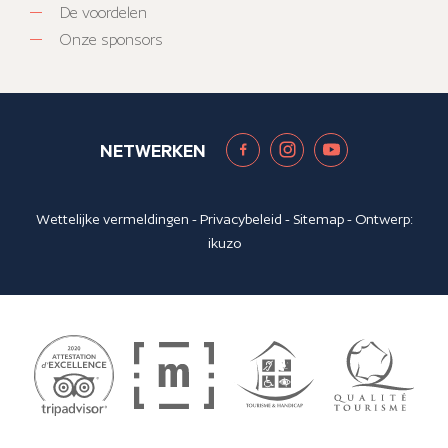
De voordelen
Onze sponsors
NETWERKEN
Wettelijke vermeldingen
-
Privacybeleid
-
Sitemap
- Ontwerp:
ikuzo