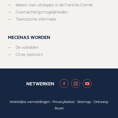
Ideeën voor uitstapjes in de Franche-Comté
Overnachtingsmogelijkheden
Toeristische informatie
MECENAS WORDEN
De voordelen
Onze sponsors
NETWERKEN
Wettelijke vermeldingen
-
Privacybeleid
-
Sitemap
- Ontwerp:
ikuzo