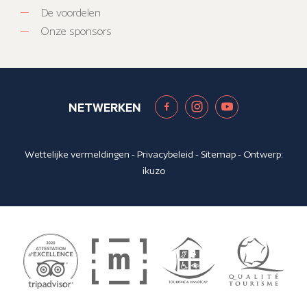
De voordelen
Onze sponsors
NETWERKEN
Wettelijke vermeldingen
-
Privacybeleid
-
Sitemap
- Ontwerp:
ikuzo