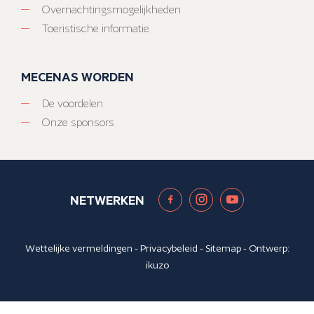
Overnachtingsmogelijkheden
Toeristische informatie
MECENAS WORDEN
De voordelen
Onze sponsors
NETWERKEN
Wettelijke vermeldingen
-
Privacybeleid
-
Sitemap
- Ontwerp:
ikuzo