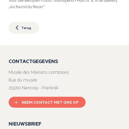
Voor alle leeftijden • Duur: doorlopend
• Huis nr. 4: In de bakkerij
„Au fournil du flocon“
Terug
CONTACTGEGEVENS
Musée des Maisons comtoises
Rue du musée
25360 Nancray - Frankrijk
NEEM CONTACT MET ONS OP
NIEUWSBRIEF