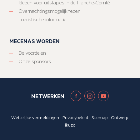
Ideeën voor uitstapjes in de Franche-Comté
Overnachtingsmogelijkheden
Toeristische informatie
MECENAS WORDEN
De voordelen
Onze sponsors
NETWERKEN
Wettelijke vermeldingen
-
Privacybeleid
-
Sitemap
- Ontwerp:
ikuzo