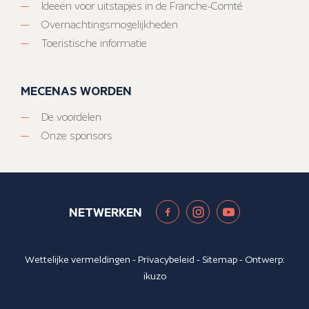
Ideeën voor uitstapjes in de Franche-Comté
Overnachtingsmogelijkheden
Toeristische informatie
MECENAS WORDEN
De voordelen
Onze sponsors
NETWERKEN
Wettelijke vermeldingen
-
Privacybeleid
-
Sitemap
- Ontwerp:
ikuzo