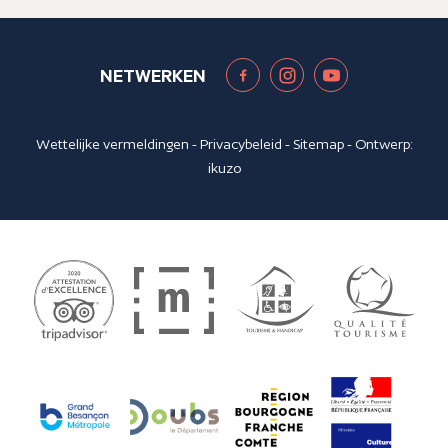
NETWERKEN
Wettelijke vermeldingen
-
Privacybeleid
-
Sitemap
- Ontwerp:
ikuzo