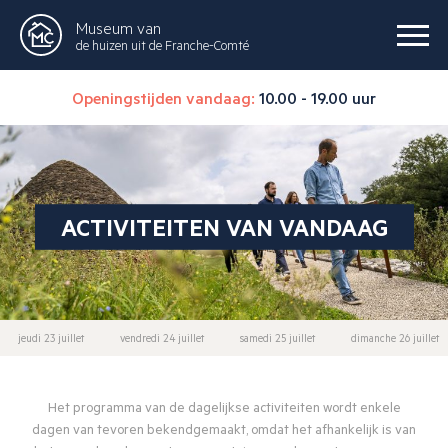
Museum van
de huizen uit de Franche-Comté
Openingstijden vandaag:
10.00 - 19.00 uur
ACTIVITEITEN VAN VANDAAG
jeudi 23 juillet
vendredi 24 juillet
samedi 25 juillet
dimanche 26 juillet
Het programma van de dagelijkse activiteiten wordt enkele
dagen van tevoren bekendgemaakt, omdat het afhankelijk is van