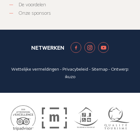
De voordelen
Onze sponsors
NETWERKEN
Wettelijke vermeldingen
-
Privacybeleid
-
Sitemap
- Ontwerp:
ikuzo