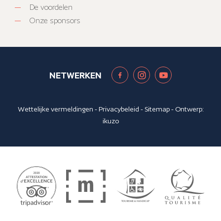
De voordelen
Onze sponsors
NETWERKEN
Wettelijke vermeldingen
-
Privacybeleid
-
Sitemap
- Ontwerp:
ikuzo