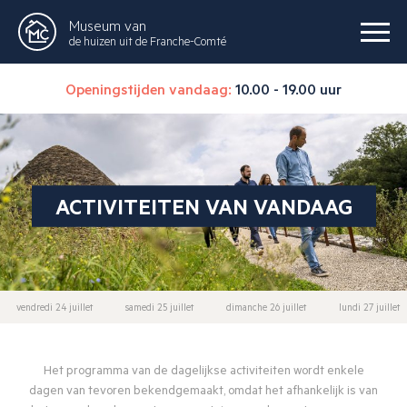
Museum van
de huizen uit de Franche-Comté
Openingstijden vandaag:
10.00 - 19.00 uur
ACTIVITEITEN VAN VANDAAG
vendredi 24 juillet
samedi 25 juillet
dimanche 26 juillet
lundi 27 juillet
Het programma van de dagelijkse activiteiten wordt enkele
dagen van tevoren bekendgemaakt, omdat het afhankelijk is van