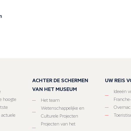
n
ACHTER DE SCHERMEN
UW REIS 
VAN HET MUSEUM
e
Ideeën vo
e hoogte
Franche
Het team
atste
Overnac
Wetenschappelijke en
 actuele
Toeristi
Culturele Projecten
Projecten van het