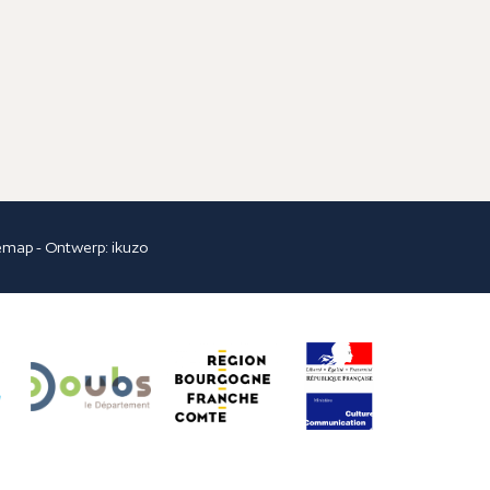
temap
- Ontwerp:
ikuzo