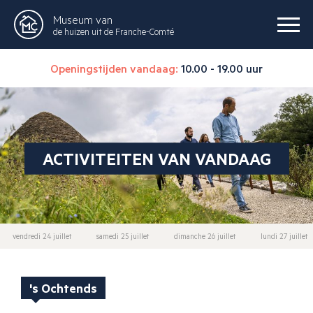
Museum van
de huizen uit de Franche-Comté
Openingstijden vandaag:
10.00 - 19.00 uur
ACTIVITEITEN VAN VANDAAG
vendredi 24 juillet
samedi 25 juillet
dimanche 26 juillet
lundi 27 juillet
's Ochtends