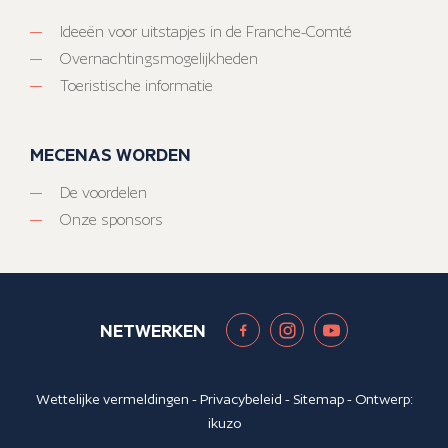
Ideeën voor uitstapjes in de Franche-Comté
Overnachtingsmogelijkheden
Toeristische informatie
MECENAS WORDEN
De voordelen
Onze sponsors
NETWERKEN
Wettelijke vermeldingen
-
Privacybeleid
-
Sitemap
- Ontwerp:
ikuzo