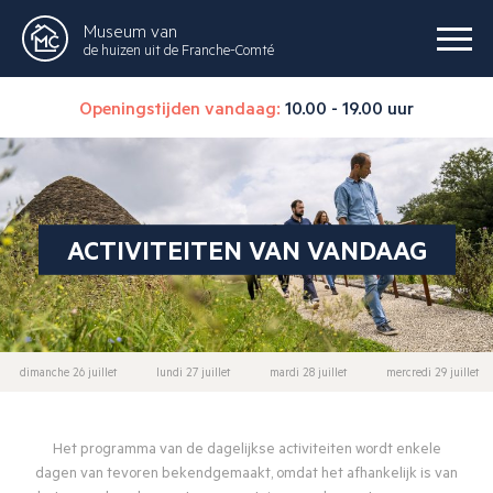
Museum van
de huizen uit de Franche-Comté
Openingstijden vandaag:
10.00 - 19.00 uur
ACTIVITEITEN VAN VANDAAG
dimanche 26 juillet
lundi 27 juillet
mardi 28 juillet
mercredi 29 juillet
Het programma van de dagelijkse activiteiten wordt enkele
dagen van tevoren bekendgemaakt, omdat het afhankelijk is van