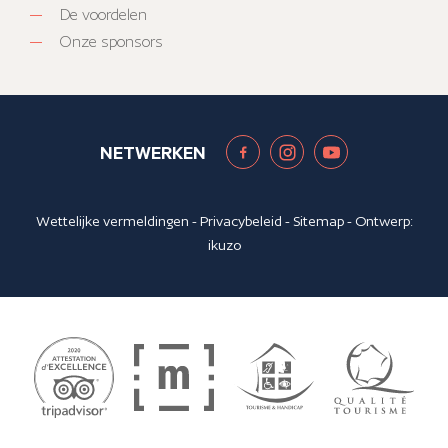
De voordelen
Onze sponsors
NETWERKEN
Wettelijke vermeldingen
-
Privacybeleid
-
Sitemap
- Ontwerp:
ikuzo