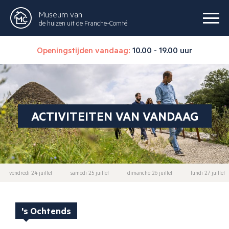
Museum van
de huizen uit de Franche-Comté
Openingstijden vandaag:
10.00 - 19.00 uur
ACTIVITEITEN VAN VANDAAG
vendredi 24 juillet
samedi 25 juillet
dimanche 26 juillet
lundi 27 juillet
's Ochtends