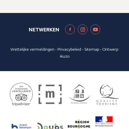
NETWERKEN
Wettelijke vermeldingen
-
Privacybeleid
-
Sitemap
- Ontwerp:
ikuzo