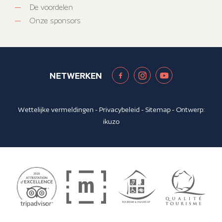
De voordelen
Onze sponsors
NETWERKEN
Wettelijke vermeldingen
-
Privacybeleid
-
Sitemap
- Ontwerp:
ikuzo