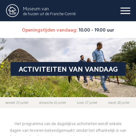
Museum van
de huizen uit de Franche-Comté
Openingstijden vandaag:
10.00 - 19.00 uur
ACTIVITEITEN VAN VANDAAG
samedi 25 juillet
dimanche 26 juillet
lundi 27 juillet
mardi 28 juillet
Het programma van de dagelijkse activiteiten wordt enkele
dagen van tevoren bekendgemaakt, omdat het afhankelijk is van