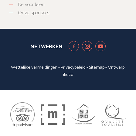
De voordelen
Onze sponsors
NETWERKEN
Wettelijke vermeldingen
-
Privacybeleid
-
Sitemap
- Ontwerp:
ikuzo