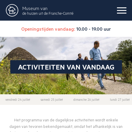
Museum van
de huizen uit de Franche-Comté
Openingstijden vandaag:
10.00 - 19.00 uur
ACTIVITEITEN VAN VANDAAG
vendredi 24 juillet
samedi 25 juillet
dimanche 26 juillet
lundi 27 juillet
Het programma van de dagelijkse activiteiten wordt enkele
dagen van tevoren bekendgemaakt, omdat het afhankelijk is van