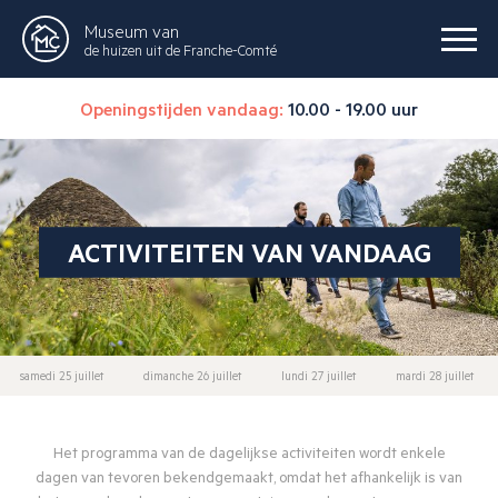
Museum van
de huizen uit de Franche-Comté
Openingstijden vandaag:
10.00 - 19.00 uur
ACTIVITEITEN VAN VANDAAG
samedi 25 juillet
dimanche 26 juillet
lundi 27 juillet
mardi 28 juillet
Het programma van de dagelijkse activiteiten wordt enkele
dagen van tevoren bekendgemaakt, omdat het afhankelijk is van