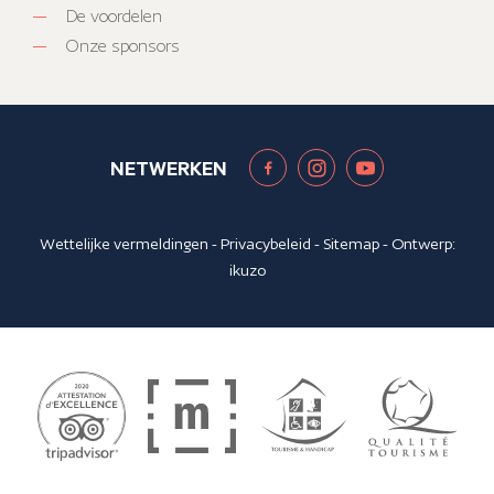
De voordelen
Onze sponsors
NETWERKEN
Wettelijke vermeldingen
-
Privacybeleid
-
Sitemap
- Ontwerp:
ikuzo