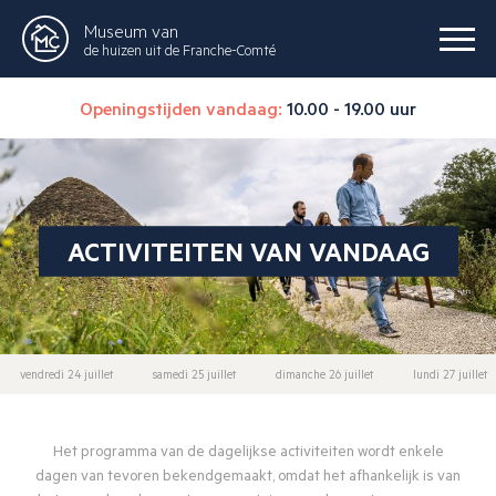
Museum van
de huizen uit de Franche-Comté
Openingstijden vandaag:
10.00 - 19.00 uur
ACTIVITEITEN VAN VANDAAG
vendredi 24 juillet
samedi 25 juillet
dimanche 26 juillet
lundi 27 juillet
Het programma van de dagelijkse activiteiten wordt enkele
dagen van tevoren bekendgemaakt, omdat het afhankelijk is van