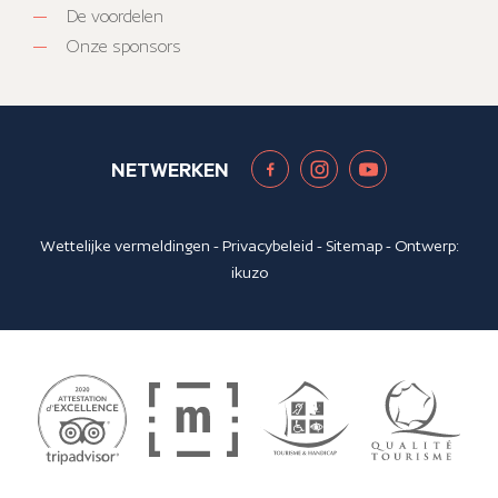
De voordelen
Onze sponsors
NETWERKEN
Wettelijke vermeldingen
-
Privacybeleid
-
Sitemap
- Ontwerp:
ikuzo