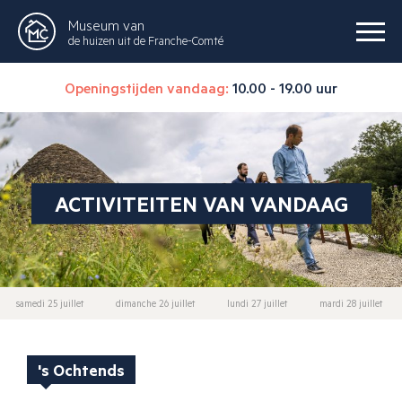
Museum van
de huizen uit de Franche-Comté
Openingstijden vandaag:
10.00 - 19.00 uur
ACTIVITEITEN VAN VANDAAG
samedi 25 juillet
dimanche 26 juillet
lundi 27 juillet
mardi 28 juillet
's Ochtends