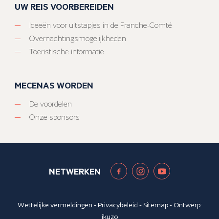
UW REIS VOORBEREIDEN
Ideeën voor uitstapjes in de Franche-Comté
Overnachtingsmogelijkheden
Toeristische informatie
MECENAS WORDEN
De voordelen
Onze sponsors
NETWERKEN
Wettelijke vermeldingen
-
Privacybeleid
-
Sitemap
- Ontwerp:
ikuzo