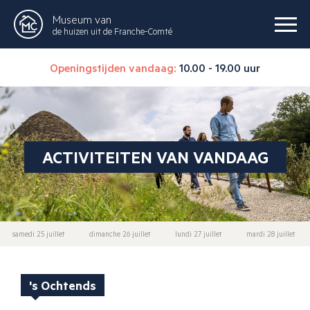
Museum van
de huizen uit de Franche-Comté
Openingstijden vandaag:
10.00 - 19.00 uur
ACTIVITEITEN VAN VANDAAG
samedi 25 juillet
dimanche 26 juillet
lundi 27 juillet
mardi 28 juillet
's Ochtends