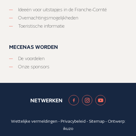
Ideeën voor uitstapjes in de Franche-Comté
Overnachtingsmogelijkheden
Toeristische informatie
MECENAS WORDEN
De voordelen
Onze sponsors
NETWERKEN
Wettelijke vermeldingen
-
Privacybeleid
-
Sitemap
- Ontwerp:
ikuzo