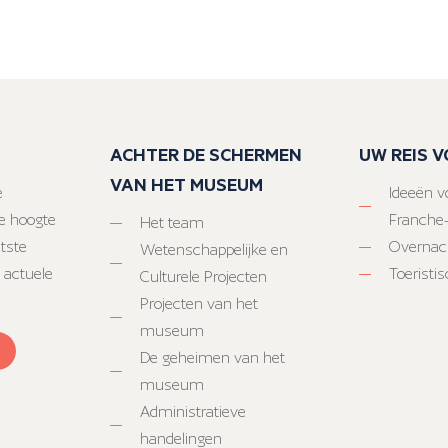
ACHTER DE SCHERMEN
UW REIS 
VAN HET MUSEUM
e
Ideeën vo
e hoogte
Franche
Het team
atste
Overnac
Wetenschappelijke en
 actuele
Toeristi
Culturele Projecten
Projecten van het
museum
De geheimen van het
museum
Administratieve
handelingen