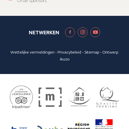
Onze sponsors
NETWERKEN
Wettelijke vermeldingen
-
Privacybeleid
-
Sitemap
- Ontwerp:
ikuzo