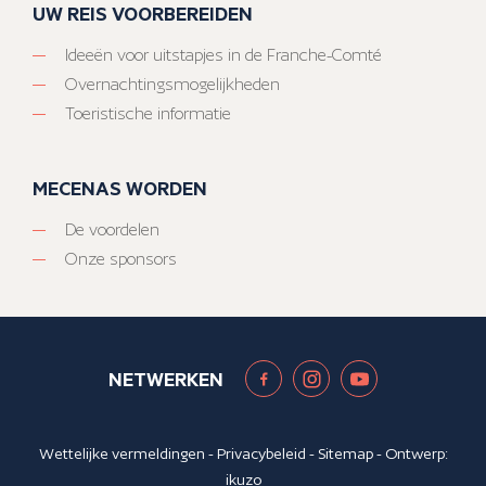
UW REIS VOORBEREIDEN
Ideeën voor uitstapjes in de Franche-Comté
Overnachtingsmogelijkheden
Toeristische informatie
MECENAS WORDEN
De voordelen
Onze sponsors
NETWERKEN
Wettelijke vermeldingen
-
Privacybeleid
-
Sitemap
- Ontwerp:
ikuzo