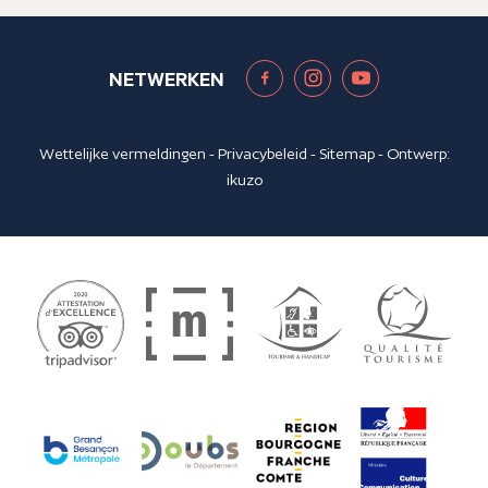
NETWERKEN
Wettelijke vermeldingen
-
Privacybeleid
-
Sitemap
- Ontwerp:
ikuzo