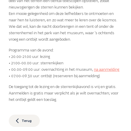
deel van het terrein een tiental telescopen opstellen, zodat
nieuwsgierigen de sterren kunnen bekijken.
Een mooie gelegenheid om deze liefhebbers te ontmoeten en
naar hen te luisteren, en zo wat meer te leren over de kosmos.
Wie dat wil, kan de nacht doorbrengen in een tent of onder de
sterrenhemel in het park van het museum, waar ’s ochtends
vroeg een ontbijt wordt aangeboden.
Programma van de avond:
• 20.00-21.00 uur: lezing
• 21.00-00.00 uur: sterrenkijken
• 00.00-09.00 uur: overnachting in het museum,
na aanmelding
• 07.00-09.30 uur: ontbijt (reserveren bij aanmelding)
De toegang tot de lezing en de sterrenkijkavond is vrij en gratis.
Aanmelden is gratis maar verplicht als je wilt overnachten; voor
het ontbijt geldt een toeslag.
Terug