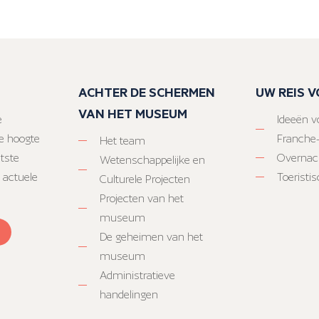
ACHTER DE SCHERMEN
UW REIS 
VAN HET MUSEUM
e
Ideeën vo
e hoogte
Franche
Het team
atste
Overnac
Wetenschappelijke en
 actuele
Toeristi
Culturele Projecten
Projecten van het
museum
De geheimen van het
museum
Administratieve
handelingen