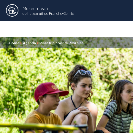
Museum van
de huizen uit de Franche-Comté
Home
>
Agenda
>
Roadtrip door de Morbier