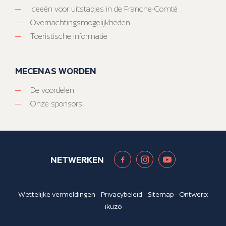
Ideeën voor uitstapjes in de Franche-Comté
Overnachtingsmogelijkheden
Toeristische informatie
MECENAS WORDEN
De voordelen
Onze sponsors
NETWERKEN
Wettelijke vermeldingen
-
Privacybeleid
-
Sitemap
- Ontwerp:
ikuzo