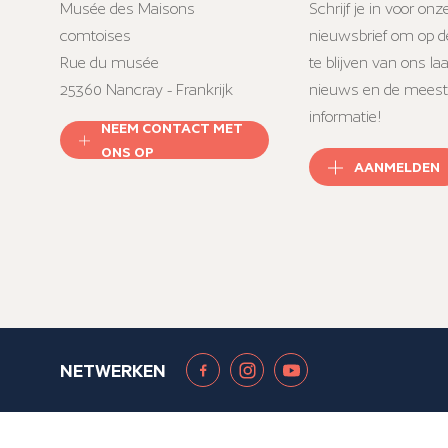
Musée des Maisons
Schrijf je in voor onz
comtoises
nieuwsbrief om op d
Rue du musée
te blijven van ons la
25360 Nancray - Frankrijk
nieuws en de meest
informatie!
NEEM CONTACT MET
ONS OP
AANMELDEN
NETWERKEN