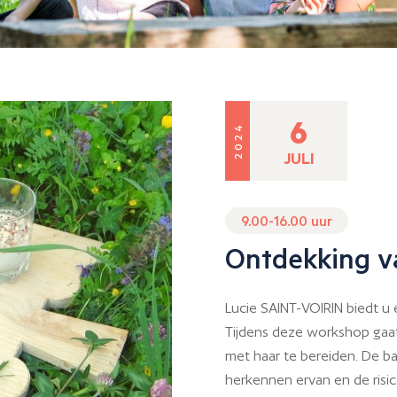
6
2024
JULI
9.00-16.00 uur
Ontdekking v
Lucie SAINT-VOIRIN biedt u
Tijdens deze workshop gaat
met haar te bereiden. De ba
herkennen ervan en de risi