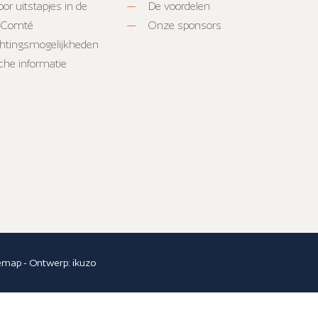
or uitstapjes in de
De voordelen
-Comté
Onze sponsors
htingsmogelijkheden
sche informatie
temap
- Ontwerp:
ikuzo