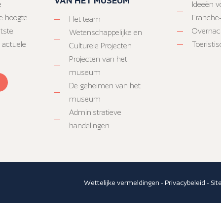
VAN HET MUSEUM
e
Ideeën vo
e hoogte
Franche
Het team
atste
Overnac
Wetenschappelijke en
 actuele
Toeristi
Culturele Projecten
Projecten van het
museum
De geheimen van het
museum
Administratieve
handelingen
Wettelijke vermeldingen
-
Privacybeleid
-
Si