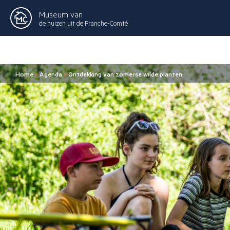
Museum van
de huizen uit de Franche-Comté
Home
>
Agenda
>
Ontdekking van zomerse wilde planten