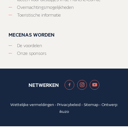
Overnachtingsmogelijkheden
Toeristische informatie
MECENAS WORDEN
De voordelen
Onze sponsors
NETWERKEN
Wettelijke vermeldingen
-
Privacybeleid
-
Sitemap
- Ontwerp:
ikuzo