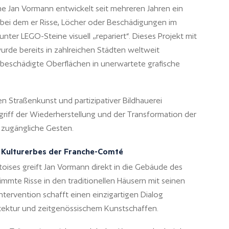
e Jan Vormann entwickelt seit mehreren Jahren ein
, bei dem er Risse, Löcher oder Beschädigungen im
nter LEGO-Steine visuell „repariert“. Dieses Projekt mit
rde bereits in zahlreichen Städten weltweit
beschädigte Oberflächen in unerwartete grafische
en Straßenkunst und partizipativer Bildhauerei
griff der Wiederherstellung und der Transformation der
d zugängliche Gesten.
s Kulturerbes der Franche-Comté
ises greift Jan Vormann direkt in die Gebäude des
immte Risse in den traditionellen Häusern mit seinen
Intervention schafft einen einzigartigen Dialog
itektur und zeitgenössischem Kunstschaffen.