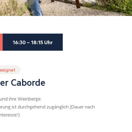
16:30 – 18:15 Uhr
geeignet
er Caborde
und ihre Weinberge.
hrung ist durchgehend zugänglich (Dauer nach
nteresse!)