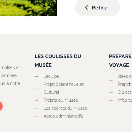
Retour
LES COULISSES DU
PRÉPARE
MUSÉE
VOYAGE
tualités et
 dernière
L’équipe
Idées d
ous à notre
Projet Scientifique et
Franc
Culturel
Où dor
Projets du Musée
Infos 
Les secrets du Musée
Actes administratifs