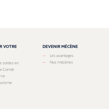
R VOTRE
DEVENIR MÉCÈNE
Les avantages
Nos mécènes
e sorties en
he-Comté
mir
tourisme