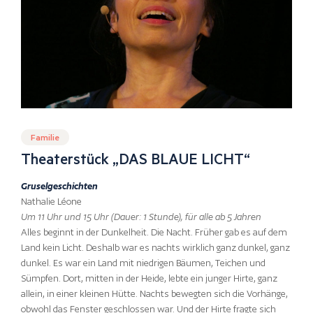
Familie
Theaterstück „DAS BLAUE LICHT“
Gruselgeschichten
Nathalie Léone
Um 11 Uhr und 15 Uhr (Dauer: 1 Stunde), für alle ab 5 Jahren
Alles beginnt in der Dunkelheit. Die Nacht. Früher gab es auf dem
Land kein Licht. Deshalb war es nachts wirklich ganz dunkel, ganz
dunkel. Es war ein Land mit niedrigen Bäumen, Teichen und
Sümpfen. Dort, mitten in der Heide, lebte ein junger Hirte, ganz
allein, in einer kleinen Hütte. Nachts bewegten sich die Vorhänge,
obwohl das Fenster geschlossen war. Und der Hirte fragte sich