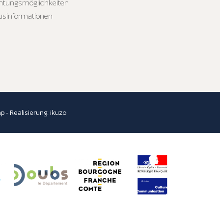
htungsmöglichkeiten
usinformationen
ap
- Realisierung:
ikuzo