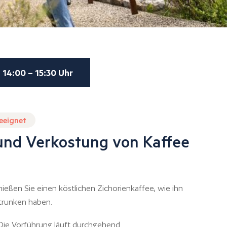
14:00 – 15:30 Uhr
geeignet
und Verkostung von Kaffee
eßen Sie einen köstlichen Zichorienkaffee, wie ihn
trunken haben.
 Die Vorführung läuft durchgehend.