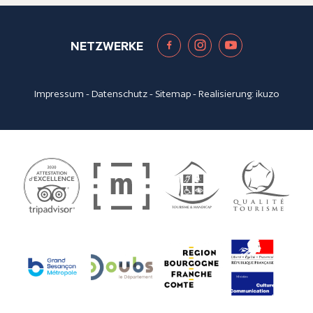
NETZWERKE
Impressum
-
Datenschutz
-
Sitemap
- Realisierung:
ikuzo