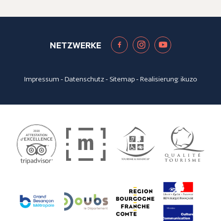
NETZWERKE
Impressum
-
Datenschutz
-
Sitemap
- Realisierung:
ikuzo