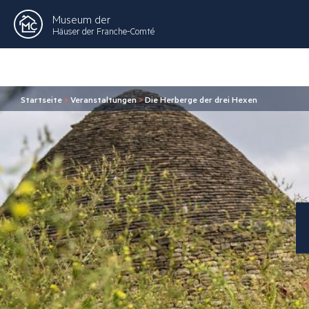
Museum der
Häuser der Franche-Comté
Startseite
>
Veranstaltungen
>
Die Herberge der drei Hexen