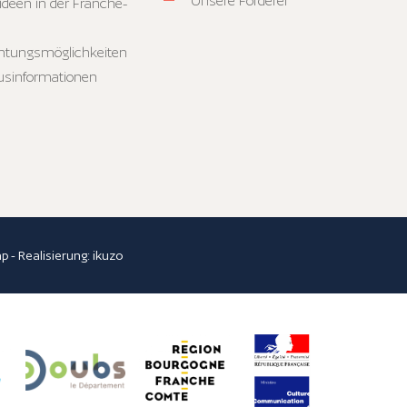
Unsere Förderer
ideen in der Franche-
htungsmöglichkeiten
usinformationen
ap
- Realisierung:
ikuzo