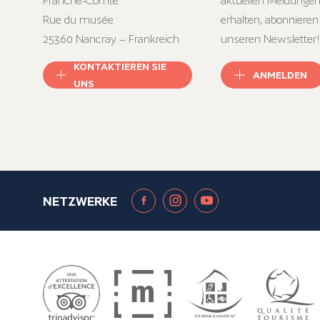
Franche-Comté
aktuellen Meldungen
Rue du musée
erhalten, abonnieren
25360 Nancray – Frankreich
unseren Newsletter!
KONTAKTIEREN SIE
ANMELDEN
UNS
NETZWERKE