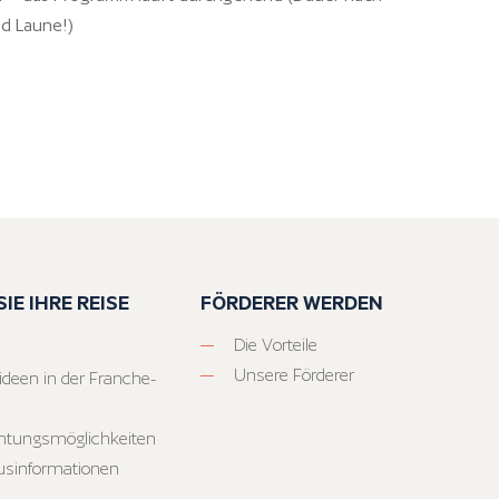
nd Laune!)
IE IHRE REISE
FÖRDERER WERDEN
Die Vorteile
Unsere Förderer
ideen in der Franche-
htungsmöglichkeiten
usinformationen