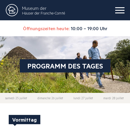
Museum der
Häuser der Franche-Comté
Öffnungszeiten heute:
10:00 – 19:00 Uhr
PROGRAMM DES TAGES
samedi 25 juillet
dimanche 26 juillet
lundi 27 juillet
mardi 28 juillet
Vormittag