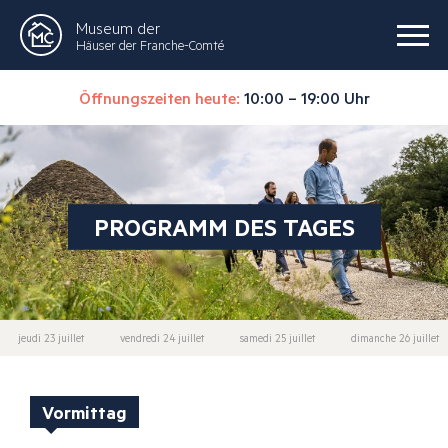
Museum der
Häuser der Franche-Comté
Öffnungszeiten heute:
10:00 – 19:00 Uhr
PROGRAMM DES TAGES
jeudi 23 juillet
vendredi 24 juillet
samedi 25 juillet
dimanche 26 juillet
Vormittag