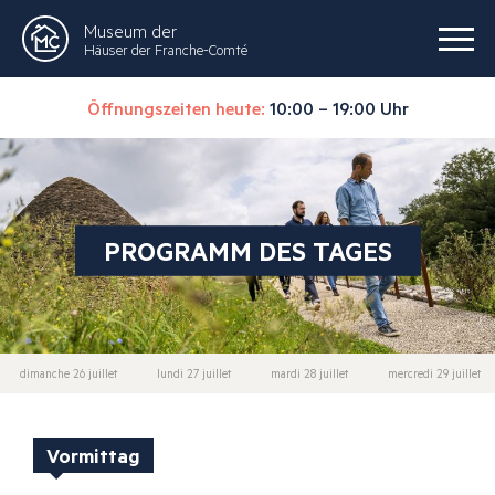
Museum der
Häuser der Franche-Comté
Öffnungszeiten heute:
10:00 – 19:00 Uhr
PROGRAMM DES TAGES
dimanche 26 juillet
lundi 27 juillet
mardi 28 juillet
mercredi 29 juillet
Vormittag