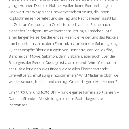
gütige Hühner. Doch die Hühner wollen keine Eier mehr legen …
Und warum? Wegen der Umweltverschmutzung, die ihnen
Kopfschmerzen bereitet und sie Tag und Nacht niesen lässt! Es
ist Zeit für Yosetout, den Gelehrten, sich auf die Suche nach
dieser berüchtigten Umweltverschmutzung zu machen. Auf
einer langen Reise, bei der er das Meer, die Felder und das Packeis
durchquert – mal mit dem Fahrrad, mal in seinem Solarflugzeug
–, ist er empört über die Klagen von Henriette, der Schildkröte,
Blanche, der Möwe, Salomon, dem Eisbären, aber auch über die
Besorgnis der Bienen. Die Lage ist alarmierend! Wird Yosetout mit
der Hilfe aller einen Weg finden, diese alles überschattende
Umweltverschmutzung einzudämmen? Wird Madame Clothilde
wieder schöne, frische und cremige Omeletts genießen können?
Um 14:30 Uhr und 16:30 Uhr – für die ganze Familie ab 3 Jahren –
Dauer: 1 Stunde – Vorstellung in einem Saal – begrenzte
Platzanzahl