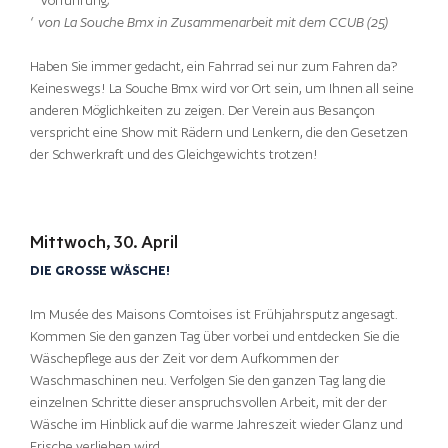
“
Vorführung
„
“ von La Souche Bmx in Zusammenarbeit mit dem CCUB (25)
Haben Sie immer gedacht, ein Fahrrad sei nur zum Fahren da?
Keineswegs! La Souche Bmx wird vor Ort sein, um Ihnen all seine
anderen Möglichkeiten zu zeigen. Der Verein aus Besançon
verspricht eine Show mit Rädern und Lenkern, die den Gesetzen
der Schwerkraft und des Gleichgewichts trotzen!
Mittwoch, 30. April
DIE GROSSE WÄSCHE!
Im Musée des Maisons Comtoises ist Frühjahrsputz angesagt.
Kommen Sie den ganzen Tag über vorbei und entdecken Sie die
Wäschepflege aus der Zeit vor dem Aufkommen der
Waschmaschinen neu. Verfolgen Sie den ganzen Tag lang die
einzelnen Schritte dieser anspruchsvollen Arbeit, mit der der
Wäsche im Hinblick auf die warme Jahreszeit wieder Glanz und
Frische verliehen wird.