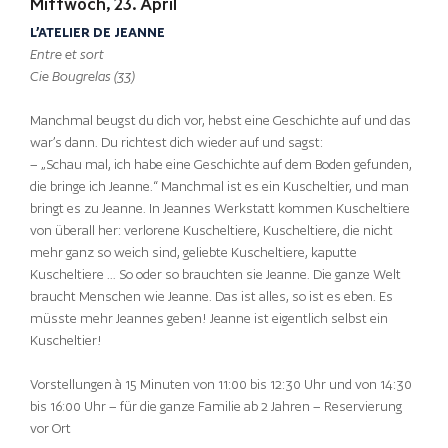
Mittwoch, 23. April
L’ATELIER DE JEANNE
Entre et sort
Cie Bougrelas (33)
Manchmal beugst du dich vor, hebst eine Geschichte auf und das
war’s dann. Du richtest dich wieder auf und sagst:
– „Schau mal, ich habe eine Geschichte auf dem Boden gefunden,
die bringe ich Jeanne.“ Manchmal ist es ein Kuscheltier, und man
bringt es zu Jeanne. In Jeannes Werkstatt kommen Kuscheltiere
von überall her: verlorene Kuscheltiere, Kuscheltiere, die nicht
mehr ganz so weich sind, geliebte Kuscheltiere, kaputte
Kuscheltiere … So oder so brauchten sie Jeanne. Die ganze Welt
braucht Menschen wie Jeanne. Das ist alles, so ist es eben. Es
müsste mehr Jeannes geben! Jeanne ist eigentlich selbst ein
Kuscheltier!
Vorstellungen à 15 Minuten von 11:00 bis 12:30 Uhr und von 14:30
bis 16:00 Uhr – für die ganze Familie ab 2 Jahren – Reservierung
vor Ort