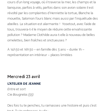
cours d’un long voyage, où il traverse la mer, les champs et la
banquise, parfois à vélo, parfois dans son avion solaire il est
révolté par les complaintes d’Henriette la tortue, Blanche la
mouette, Salomon l’ours blanc mais aussi par l’inquiétude des
abeilles. La situation est alarmante ! Yosetout, avec l’aide de
tous, trouvera-t-il le moyen de réduire cette envahissante
pollution ? Madame Clothilde aura-t-elle à nouveau de belles
omelettes, bien fraîches et onctueuses ?
À 14h30 et 16h30 – en famille dès 3 ans – durée 1h –
représentation en intérieur – places limitées
Mercredi 23 avril
L’ATELIER DE JEANNE
Entre et sort
Cie Bougrelas (33)
Des fois tu te penches, tu ramasses une histoire et puis c’est
tout. Tu te redresses, tu dis :