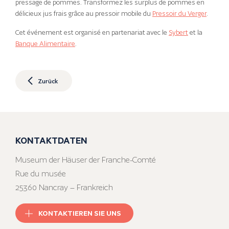
pressage de pommes. Transformez les surplus de pommes en
délicieux jus frais grâce au pressoir mobile du
Pressoir du Verger
.
Cet événement est organisé en partenariat avec le
Sybert
et la
Banque Alimentaire
.
Zurück
KONTAKTDATEN
Museum der Häuser der Franche-Comté
Rue du musée
25360 Nancray – Frankreich
KONTAKTIEREN SIE UNS