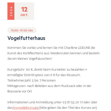
12
2024
OKT.
11:00–17:00 Uhr
Vogelfutterhaus
Kommen Sie vorbei und lernen Sie mit Charlène LEJEUNE die
Kunst des Korbflechtens aus Weidenruten kennen und basteln
Sie ein kleines Vogelhäuschen!
Kursgebühr: 60 €, direkt beim Kursleiter zu bezahlen +
ermäßigter Eintrittspreis von 6 € für das Museum.
Teilnehmerzahl: 5 bis 7 Personen
Mittagessen: nach Belieben aus dem Rucksack oder in der
Brasserie vor Ort
Informationen und Anmeldung unter 03 81 55 20 17 oder über
das
Anmeldeformular
(bitte geben Sie den Titel des Kurses an).