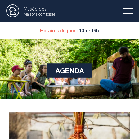
Musée des
Maisons comtoises
Horaires du jour :
10h - 19h
AGENDA