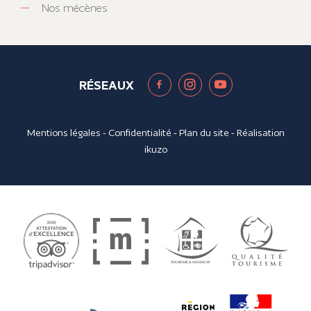
Nos mécènes
RÉSEAUX
Mentions légales
-
Confidentialité
-
Plan du site
- Réalisation
ikuzo