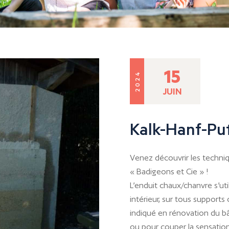
15
2024
JUIN
Kalk-Hanf-P
Venez découvrir les techni
« Badigeons et Cie » !
L’enduit chaux/chanvre s’ut
intérieur, sur tous support
indiqué en rénovation du b
ou pour couper la sensation