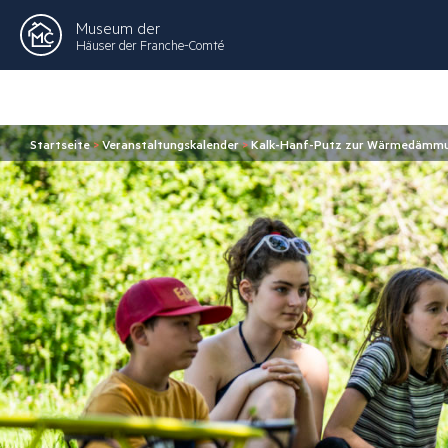
Museum der
Häuser der Franche-Comté
Startseite
>
Veranstaltungskalender
>
Kalk-Hanf-Putz zur Wärmedämm