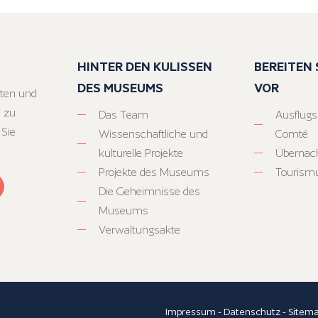
HINTER DEN KULISSEN
BEREITEN S
DES MUSEUMS
VOR
ten und
 zu
Das Team
Ausflugs
 Sie
Wissenschaftliche und
Comté
kulturelle Projekte
Übernac
Projekte des Museums
Tourism
Die Geheimnisse des
Museums
Verwaltungsakte
Impressum
-
Datenschutz
-
Sitem