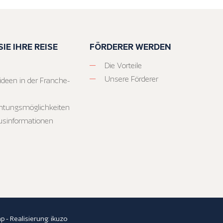
IE IHRE REISE
FÖRDERER WERDEN
Die Vorteile
Unsere Förderer
ideen in der Franche-
htungsmöglichkeiten
usinformationen
ap
- Realisierung:
ikuzo